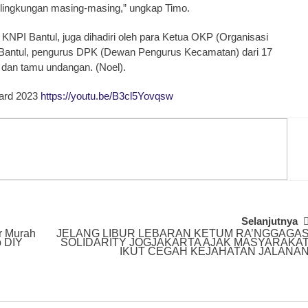
 lingkungan masing-masing,” ungkap Timo.
D KNPI Bantul, juga dihadiri oleh para Ketua OKP (Organisasi
Bantul, pengurus DPK (Dewan Pengurus Kecamatan) dari 17
 dan tamu undangan. (Noel).
ard 2023
https://youtu.be/B3cl5Yovqsw
Selanjutnya
r Murah
JELANG LIBUR LEBARAN KETUM RA’NGGAGA
 DIY
SOLIDARITY JOGJAKARTA AJAK MASYARAKA
IKUT CEGAH KEJAHATAN JALANA