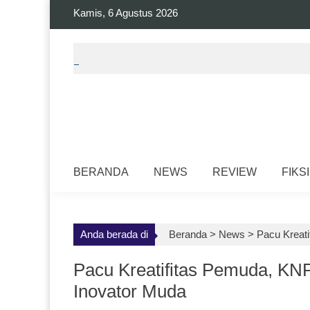
Skip
Kamis, 6 Agustus 2026
to
content
BERANDA
NEWS
REVIEW
FIKSI
Anda berada di
Beranda >
News
>
Pacu Kreat
Pacu Kreatifitas Pemuda, KN
Inovator Muda