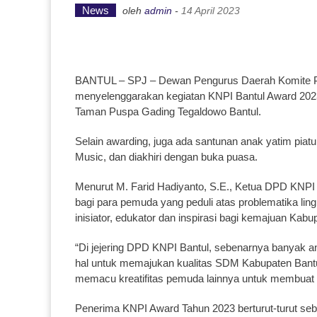
News
oleh
admin
-
14 April 2023
BANTUL – SPJ – Dewan Pengurus Daerah Komite P
menyelenggarakan kegiatan KNPI Bantul Award 2023,
Taman Puspa Gading Tegaldowo Bantul.
Selain awarding, juga ada santunan anak yatim piat
Music, dan diakhiri dengan buka puasa.
Menurut M. Farid Hadiyanto, S.E., Ketua DPD KNPI 
bagi para pemuda yang peduli atas problematika ling
inisiator, edukator dan inspirasi bagi kemajuan Kabu
“Di jejering DPD KNPI Bantul, sebenarnya banyak a
hal untuk memajukan kualitas SDM Kabupaten Bantu
memacu kreatifitas pemuda lainnya untuk membuat k
Penerima KNPI Award Tahun 2023 berturut-turut seba