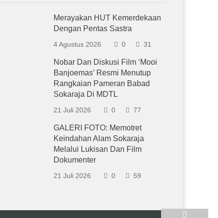
Merayakan HUT Kemerdekaan
Dengan Pentas Sastra
4 Agustus 2026
0
31
Nobar Dan Diskusi Film ‘Mooi
Banjoemas’ Resmi Menutup
Rangkaian Pameran Babad
Sokaraja Di MDTL
21 Juli 2026
0
77
GALERI FOTO: Memotret
Keindahan Alam Sokaraja
Melalui Lukisan Dan Film
Dokumenter
21 Juli 2026
0
59