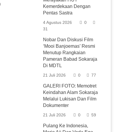
0
Kemerdekaan Dengan
Pentas Sastra
4 Agustus 2026
0
31
Nobar Dan Diskusi Film
‘Mooi Banjoemas’ Resmi
Menutup Rangkaian
Pameran Babad Sokaraja
Di MDTL
21 Juli 2026
0
77
GALERI FOTO: Memotret
Keindahan Alam Sokaraja
Melalui Lukisan Dan Film
Dokumenter
21 Juli 2026
0
59
Pulang Ke Indonesia,