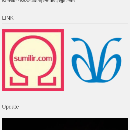
website : www.suarapemudajogja.com
LINK
Update