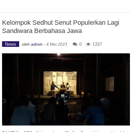
Kelompok Sedhut Senut Populerkan Lagi
Sandiwara Berbahasa Jawa
News
0
1337
oleh
admin
-
4 Mei 2023