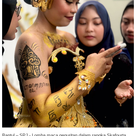
Bantul – SPJ - Lomba maca geguritan dalam rangka Skafourta