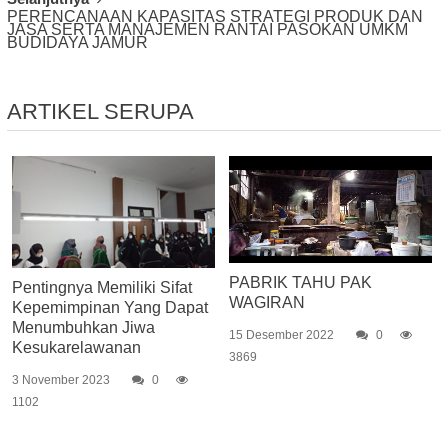
PERENCANAAN KAPASITAS STRATEGI PRODUK DAN
JASA SERTA MANAJEMEN RANTAI PASOKAN UMKM
BUDIDAYA JAMUR
ARTIKEL SERUPA
PABRIK TAHU PAK
Pentingnya Memiliki Sifat
WAGIRAN
Kepemimpinan Yang Dapat
Menumbuhkan Jiwa
15 Desember 2022
0
Kesukarelawanan
3869
3 November 2023
0
1102