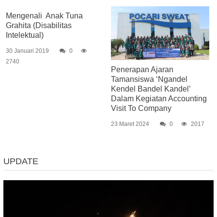
Mengenali Anak Tuna
Grahita (Disabilitas
Intelektual)
30 Januari 2019
0
2740
Penerapan Ajaran
Tamansiswa ‘Ngandel
Kendel Bandel Kandel’
Dalam Kegiatan Accounting
Visit To Company
23 Maret 2024
0
2017
UPDATE