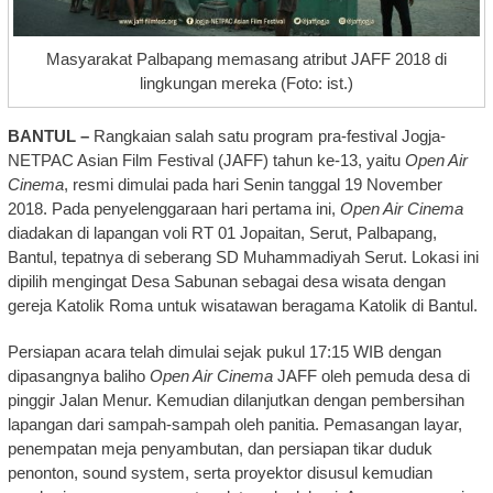
Masyarakat Palbapang memasang atribut JAFF 2018 di
lingkungan mereka (Foto: ist.)
BANTUL –
Rangkaian salah satu program pra-festival Jogja-
NETPAC Asian Film Festival (JAFF) tahun ke-13, yaitu
Open Air
Cinema
, resmi dimulai pada hari Senin tanggal 19 November
2018. Pada penyelenggaraan hari pertama ini,
Open Air Cinema
diadakan di lapangan voli RT 01 Jopaitan, Serut, Palbapang,
Bantul, tepatnya di seberang SD Muhammadiyah Serut. Lokasi ini
dipilih mengingat Desa Sabunan sebagai desa wisata dengan
gereja Katolik Roma untuk wisatawan beragama Katolik di Bantul.
Persiapan acara telah dimulai sejak pukul 17:15 WIB dengan
dipasangnya baliho
Open Air Cinema
JAFF oleh pemuda desa di
pinggir Jalan Menur. Kemudian dilanjutkan dengan pembersihan
lapangan dari sampah-sampah oleh panitia. Pemasangan layar,
penempatan meja penyambutan, dan persiapan tikar duduk
penonton, sound system, serta proyektor disusul kemudian