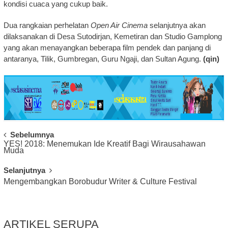
kondisi cuaca yang cukup baik.
Dua rangkaian perhelatan
Open Air Cinema
selanjutnya akan
dilaksanakan di Desa Sutodirjan, Kemetiran dan Studio Gamplong
yang akan menayangkan beberapa film pendek dan panjang di
antaranya, Tilik, Gumbregan, Guru Ngaji, dan Sultan Agung.
(qin)
Post
Sebelumnya
YES! 2018: Menemukan Ide Kreatif Bagi Wirausahawan
Navigation
Muda
Selanjutnya
Mengembangkan Borobudur Writer & Culture Festival
ARTIKEL SERUPA