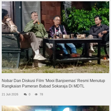
Nobar Dan Diskusi Film ‘Mooi Banjoemas’ Resmi Menutup
Rangkaian Pameran Babad Sokaraja Di MDTL
21 Juli 2026
0
78