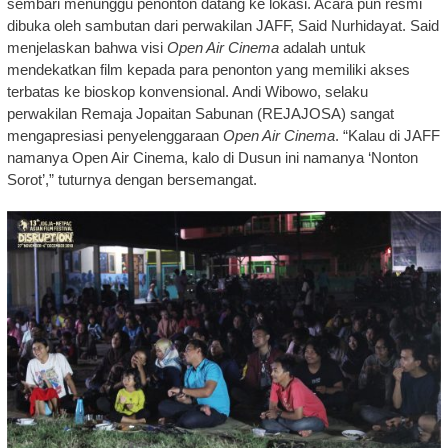
sembari menunggu penonton datang ke lokasi. Acara pun resmi
dibuka oleh sambutan dari perwakilan JAFF, Said Nurhidayat. Said
menjelaskan bahwa visi
Open Air Cinema
adalah untuk
mendekatkan film kepada para penonton yang memiliki akses
terbatas ke bioskop konvensional. Andi Wibowo, selaku
perwakilan Remaja Jopaitan Sabunan (REJAJOSA) sangat
mengapresiasi penyelenggaraan
Open Air Cinema
. “Kalau di JAFF
namanya Open Air Cinema, kalo di Dusun ini namanya ‘Nonton
Sorot’,” tuturnya dengan bersemangat.