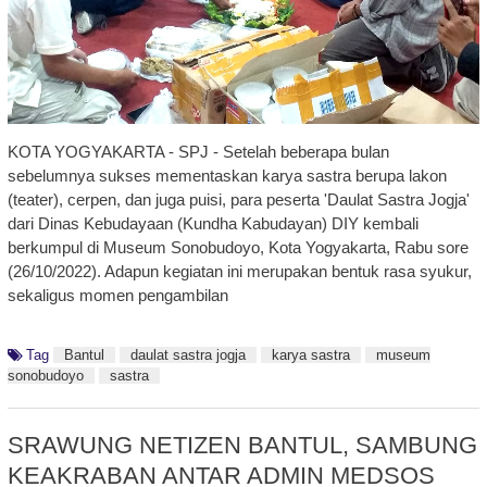
KOTA YOGYAKARTA - SPJ - Setelah beberapa bulan
sebelumnya sukses mementaskan karya sastra berupa lakon
(teater), cerpen, dan juga puisi, para peserta 'Daulat Sastra Jogja'
dari Dinas Kebudayaan (Kundha Kabudayan) DIY kembali
berkumpul di Museum Sonobudoyo, Kota Yogyakarta, Rabu sore
(26/10/2022). Adapun kegiatan ini merupakan bentuk rasa syukur,
sekaligus momen pengambilan
Tag
Bantul
daulat sastra jogja
karya sastra
museum
sonobudoyo
sastra
SRAWUNG NETIZEN BANTUL, SAMBUNG
KEAKRABAN ANTAR ADMIN MEDSOS