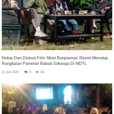
Nobar Dan Diskusi Film ‘Mooi Banjoemas’ Resmi Menutup
Rangkaian Pameran Babad Sokaraja Di MDTL
21 Juli 2026
0
84