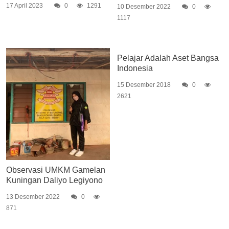
17 April 2023
0
1291
10 Desember 2022
0
1117
Pelajar Adalah Aset Bangsa
Indonesia
15 Desember 2018
0
2621
Observasi UMKM Gamelan
Kuningan Daliyo Legiyono
13 Desember 2022
0
871