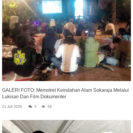
GALERI FOTO: Memotret Keindahan Alam Sokaraja Melalui
Lukisan Dan Film Dokumenter
21 Juli 2026
0
59