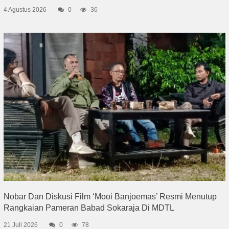
4 Agustus 2026
0
36
Nobar Dan Diskusi Film ‘Mooi Banjoemas’ Resmi Menutup
Rangkaian Pameran Babad Sokaraja Di MDTL
21 Juli 2026
0
78