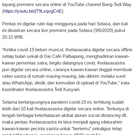
tayang premiere secara online di YouTube channel Bang Tedi Way
(
https://youtu.be/jT9LxqvgCnE
).
Pentas ini digelar rutin tiap minggunya pada hari Selasa, dan kali
ini disiarkan secara live premiere pada Selasa (9/6/2020) pukul
20.15 WIB.
“Ketika covid-19 belum muncul, #selasasatra digelar secara offline
setiap bulan sekali di Gie Cafe Palbapang, menghadirkan kawan-
kawan pementas satra, begitu datangnya covid, #selasasastra
pun digelar secara online, caranya kawan-kawan tinggal membuat
video sastra di rumah masing-masing, lalu dikirim melalui surel
atau WhatsApp, diedit, dan kemudian di-upload di YouTube,” kata
koordinator #selasasastra Tedi Kusyairi.
Selama berlangsungnya pandemi covid-19 ini, terhitung sudah
lebih dari 10 kali #selasasastra digelar secara online. Tentunya di
tengah berbagai keterbatasan akibat aturan
social distancing
dll,
maka pentas #selasasastra ini bisa menjadi ajang silaturahim
kawan-kawan pecinta sastra untuk “bertemu” sekaligus tetap