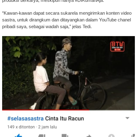
produktif berkarya, meskipun hanya #DiRumahAja.
“Kawan-kawan dapat secara sukarela mengirimkan konten video
sastra, untuk dirangkum dan ditayangkan dalam YouTube chanel
pribadi saya, sebagai wadah saja,” jelas Tedi.