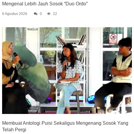
Mengenal Lebih Jauh Sosok “Duo Ordo”
6 Agustus 2026
0
22
Membuat Antologi Puisi Sekaligus Mengenang Sosok Yang
Telah Pergi