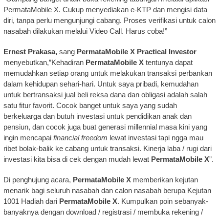
PermataMobile X. Cukup menyediakan e-KTP dan mengisi data
diri, tanpa perlu mengunjungi cabang. Proses verifikasi untuk calon
nasabah dilakukan melalui Video Call. Harus coba!”
Ernest Prakasa,
sang
PermataMobile X Practical Investor
menyebutkan,”Kehadiran
PermataMobile X
tentunya dapat
memudahkan setiap orang untuk melakukan transaksi perbankan
dalam kehidupan sehari-hari. Untuk saya pribadi, kemudahan
untuk bertransaksi jual beli reksa dana dan obligasi adalah salah
satu fitur favorit. Cocok banget untuk saya yang sudah
berkeluarga dan butuh investasi untuk pendidikan anak dan
pensiun, dan cocok juga buat generasi millennial masa kini yang
ingin mencapai
financial freedom
lewat investasi tapi ngga mau
ribet bolak-balik ke cabang untuk transaksi. Kinerja laba / rugi dari
investasi kita bisa di cek dengan mudah lewat
PermataMobile X
”.
Di penghujung acara,
PermataMobile X
memberikan kejutan
menarik bagi seluruh nasabah dan calon nasabah berupa Kejutan
1001 Hadiah dari
PermataMobile X
. Kumpulkan poin sebanyak-
banyaknya dengan download / registrasi / membuka rekening /