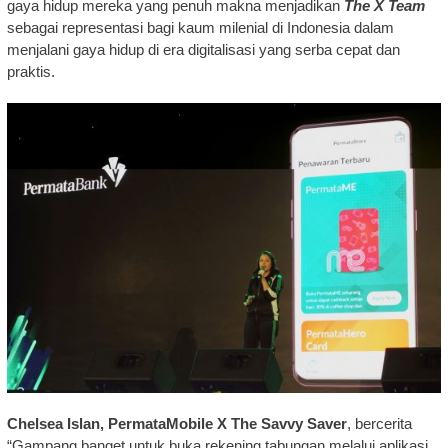
gaya hidup mereka yang penuh makna menjadikan
The
X Team
sebagai representasi bagi kaum milenial di Indonesia dalam
menjalani gaya hidup di era digitalisasi yang serba cepat dan
praktis.
Chelsea Islan, PermataMobile X The Savvy Saver
, bercerita
“Gampang banget untuk buka rekening tabungan melalui aplikasi