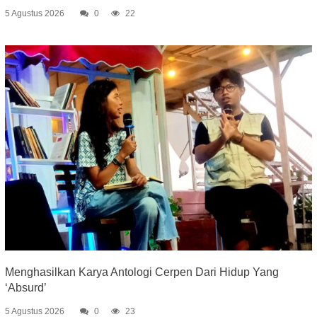
5 Agustus 2026
0
22
Menghasilkan Karya Antologi Cerpen Dari Hidup Yang
‘Absurd’
5 Agustus 2026
0
23