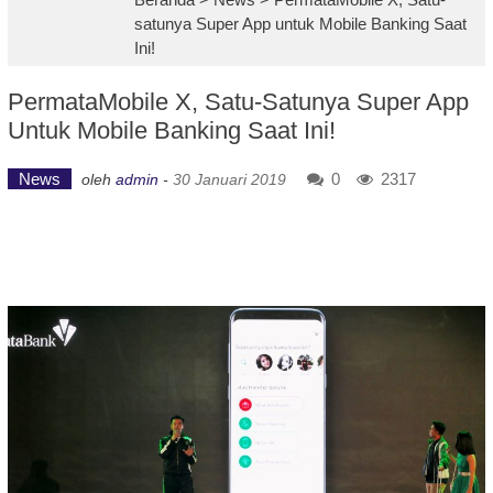
satunya Super App untuk Mobile Banking Saat
Ini!
PermataMobile X, Satu-Satunya Super App
Untuk Mobile Banking Saat Ini!
News
0
2317
oleh
admin
-
30 Januari 2019