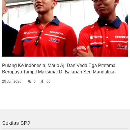
Pulang Ke Indonesia, Mario Aji Dan Veda Ega Pratama
Berupaya Tampil Maksimal Di Balapan Seri Mandalika
20 Juli 2026
0
60
Sekilas SPJ