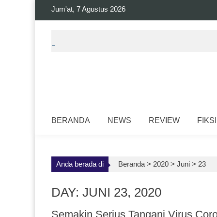
Skip
Jum'at, 7 Agustus 2026
to
content
BERANDA
NEWS
REVIEW
FIKSI
Anda berada di
Beranda >
2020
>
Juni
>
23
DAY: JUNI 23, 2020
Semakin Serius Tangani Virus Cor