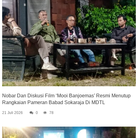
Nobar Dan Diskusi Film ‘Mooi Banjoemas’ Resmi Menutup
Rangkaian Pameran Babad Sokaraja Di MDTL
21 Juli 2026
0
78