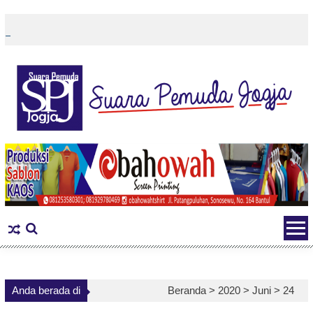
Skip
to
content
Anda berada di
Beranda >
2020
>
Juni
>
24