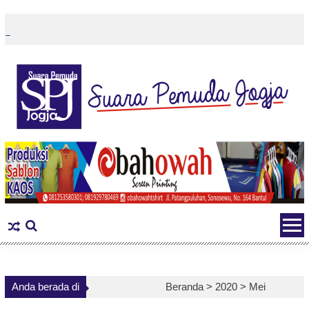
Skip
to
content
Anda berada di
Beranda >
2020
>
Mei