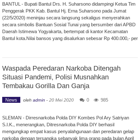
BANTUL - Bupati Bantul Drs. H. Suharsono didampingi Ketua Tim
Penggerak PKK Kab. Bantul Hj. Erna Suharsono pada Jumat
(22/5/2020) meninjau secara langsung sekaligus menyerahkan
secara simbolis Bantuan Sosial Tunai yang bersumber dari APBD
Daerah Istimewa Yogyakarta, bertempat di kantor Kecamatan
Bantul kota.Nilai bansos yang disalurkan sebesar Rp 400.000,- per
Waspada Peredaran Narkoba Ditengah
Situasi Pandemi, Polisi Musnahkan
Tembakau Gorilla Dan Ganja
News
0
985
oleh
admin
-
20 Mei 2020
SLEMAN - Dirresnarkoba Polda DIY Kombes Pol Ary Satriyan
S.I.K., menerangkan, Ditresnarkoba Polda DIY berhasil
mengungkap empat kasus penyalahgunaan dan peredaran gelap
narkoba dengan tersangka sebanyak lima orang pada bulan April