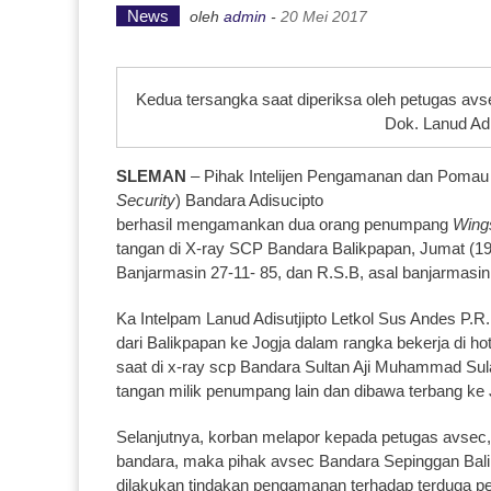
News
oleh
admin
-
20 Mei 2017
Kedua tersangka saat diperiksa oleh petugas avse
Dok. Lanud Adi
SLEMAN
– Pihak Intelijen Pengamanan dan Pomau 
Security
) Bandara Adisucipto
berhasil mengamankan dua orang penumpang
Wings
tangan di X-ray SCP Bandara Balikpapan, Jumat (19/
Banjarmasin 27-11- 85, dan R.S.B, asal banjarmasi
Ka Intelpam Lanud Adisutjipto Letkol Sus Andes P.
dari Balikpapan ke Jogja dalam rangka bekerja di h
saat di x-ray scp Bandara Sultan Aji Muhammad Su
tangan milik penumpang lain dan dibawa terbang ke 
Selanjutnya, korban melapor kepada petugas avsec,
bandara, maka pihak avsec Bandara Sepinggan Bali
dilakukan tindakan pengamanan terhadap terduga pe