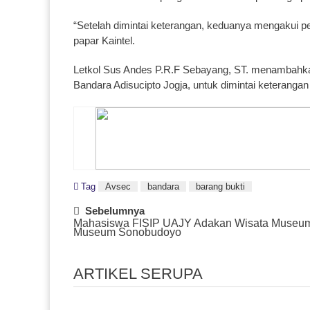
“Setelah dimintai keterangan, keduanya mengakui p
papar Kaintel.
Letkol Sus Andes P.R.F Sebayang, ST. menambahkan
Bandara Adisucipto Jogja, untuk dimintai keterangan 
Tag
Avsec
bandara
barang bukti
Post
Sebelumnya
Mahasiswa FISIP UAJY Adakan Wisata Museum
Navigation
Museum Sonobudoyo
ARTIKEL SERUPA