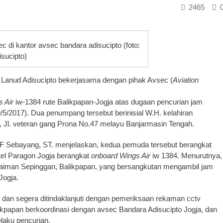
2465
c di kantor avsec bandara adisucipto (foto:
sucipto)
Lanud Adisucipto bekerjasama dengan pihak Avsec (
Aviation
 Air
iw-1384 rute Balikpapan-Jogja atas dugaan pencurian jam
5/2017). Dua penumpang tersebut berinisial W.H. kelahiran
n, Jl. veteran gang Prona No.47 melayu Banjarmasin Tengah.
R.F Sebayang, ST. menjelaskan, kedua pemuda tersebut berangkat
otel Paragon Jogja berangkat
onboard
Wings Air
iw 1384. Menurutnya,
laiman Sepinggan, Balikpapan, yang bersangkutan mengambil jam
Jogja.
 dan segera ditindaklanjuti dengan pemeriksaan rekaman cctv
kpapan berkoordinasi dengan avsec Bandara Adisucipto Jogja, dan
laku pencurian.