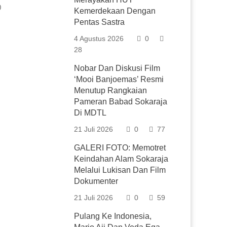
0
Kemerdekaan Dengan
Pentas Sastra
4 Agustus 2026
0
28
Nobar Dan Diskusi Film
‘Mooi Banjoemas’ Resmi
Menutup Rangkaian
Pameran Babad Sokaraja
Di MDTL
21 Juli 2026
0
77
GALERI FOTO: Memotret
Keindahan Alam Sokaraja
Melalui Lukisan Dan Film
Dokumenter
21 Juli 2026
0
59
Pulang Ke Indonesia,