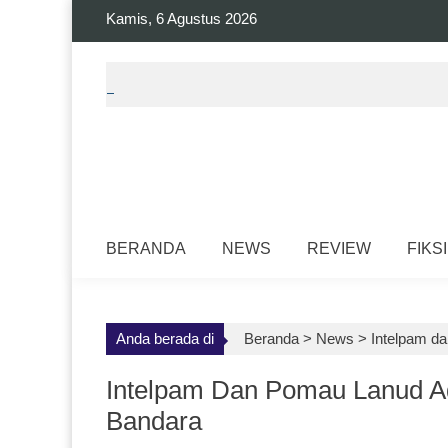
Skip
Kamis, 6 Agustus 2026
to
content
BERANDA
NEWS
REVIEW
FIKSI
Anda berada di
Beranda >
News
>
Intelpam d
Intelpam Dan Pomau Lanud Ad
Bandara