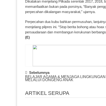
Dikatakan menjelang Pilkada serentak 2017, 2018, b
memanfaatkan bukan pada porsinya, “Banyak penggu
perpecahan dikalangan masyarakat,” ujarnya.
Perpecahan dua kubu bahkan permusuhan, lanjutnya s
menjelang pilpres ini. “Stop berita bohong atau ho
persaudaraan dan membangun kerukunan berbangsa
(E)
Post
Sebelumnya
BELAJAR AGAMA & MENJAGA LINGKUNGAN
Navigation
MELALUI DONGENG ANAK
ARTIKEL SERUPA