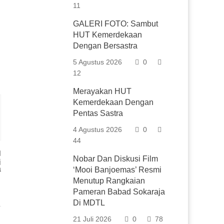
11
GALERI FOTO: Sambut
HUT Kemerdekaan
Dengan Bersastra
5 Agustus 2026
0
12
Merayakan HUT
Kemerdekaan Dengan
Pentas Sastra
4 Agustus 2026
0
44
Nobar Dan Diskusi Film
i
a
‘Mooi Banjoemas’ Resmi
Menutup Rangkaian
Pameran Babad Sokaraja
Di MDTL
21 Juli 2026
0
78