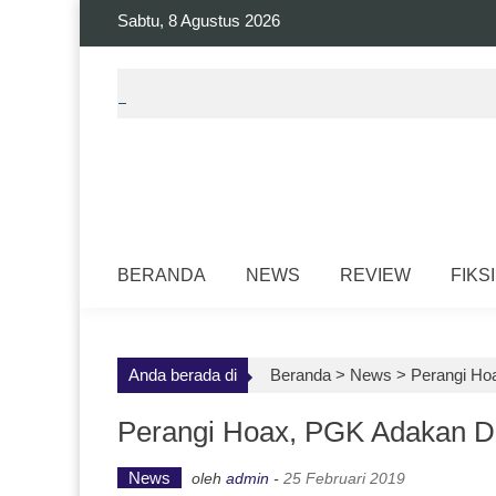
Skip
Sabtu, 8 Agustus 2026
to
content
BERANDA
NEWS
REVIEW
FIKSI
Anda berada di
Beranda >
News
>
Perangi Ho
Perangi Hoax, PGK Adakan D
News
oleh
admin
-
25 Februari 2019