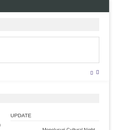
UPDATE
0
Menelusuri Cultural Night