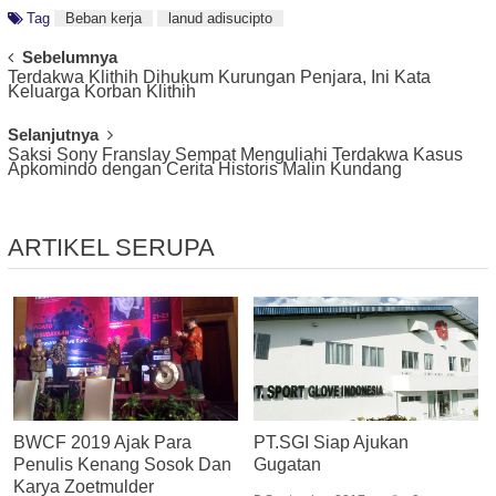
Tag
Beban kerja
lanud adisucipto
Post
Sebelumnya
Terdakwa Klithih Dihukum Kurungan Penjara, Ini Kata
Navigation
Keluarga Korban Klithih
Selanjutnya
Saksi Sony Franslay Sempat Menguliahi Terdakwa Kasus
Apkomindo dengan Cerita Historis Malin Kundang
ARTIKEL SERUPA
BWCF 2019 Ajak Para
PT.SGI Siap Ajukan
Penulis Kenang Sosok Dan
Gugatan
Karya Zoetmulder