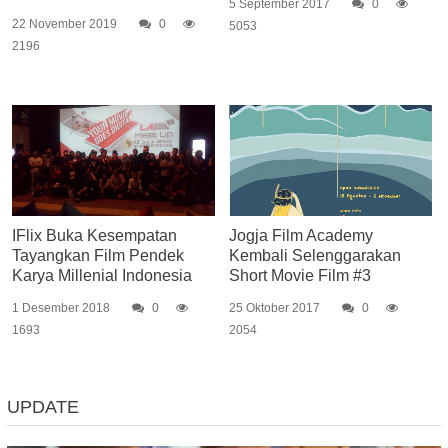
5 September 2017
0
22 November 2019
0
5053
2196
IFlix Buka Kesempatan
Jogja Film Academy
Tayangkan Film Pendek
Kembali Selenggarakan
Karya Millenial Indonesia
Short Movie Film #3
1 Desember 2018
0
25 Oktober 2017
0
1693
2054
UPDATE