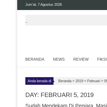
Skip
Jum'at, 7 Agustus 2026
to
content
BERANDA
NEWS
REVIEW
FIKSI
Anda berada di
Beranda >
2019
>
Februari
>
0
DAY: FEBRUARI 5, 2019
Sudah Mendekam Di Penjara, Masi