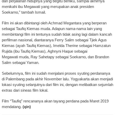
dari perjalanan hidupnya yang begitu berliku, sampai akhirnya
menikahi ibu Megawati yang merupakan anak presiden
Soekarno,” tambah Ismail.
Film ini akan dibintangi oleh Achmad Megantara yang berperan
sebagai Taufiq Kiemas muda. Adapun nama-nama lain yang
membintangi film ini tentunya sudah tidak asing lagi dalam kancah
perfilman nasional, diantaranya Ferry Salim sebagai Tjiek Agus
Kiemas (ayah Taufiq Kiemas), Imelda Therine sebagai Hamzatun
Rujida (ibu Taufiq Kiemas), Aghnyni Haque sebagai
Megawati muda, Ray Sahetapy sebagai Soekarno, dan Brandon
Salim sebagai Yaman.
Sebelumnya, film ini sudah menjalani proses syuting perdananya
di Palembang pada akhir November lalu. Yogyakarta akan menjadi
lokasi syuting selanjutnya dari film ini, dengan melibatkan sejumlah
extras dari sineas film lokal.
Film “Taufiq” rencananya akan tayang perdana pada Maret 2019
mendatang.
(qin)