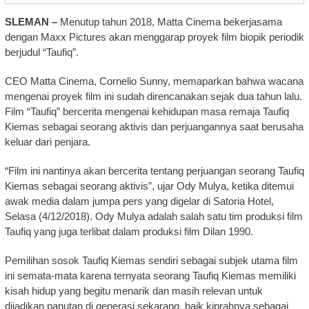
SLEMAN
–
Menutup tahun 2018, Matta Cinema bekerjasama
dengan Maxx Pictures akan menggarap proyek film biopik periodik
berjudul “Taufiq”.
CEO Matta Cinema, Cornelio Sunny, memaparkan bahwa wacana
mengenai proyek film ini sudah direncanakan sejak dua tahun lalu.
Film “Taufiq” bercerita mengenai kehidupan masa remaja Taufiq
Kiemas sebagai seorang aktivis dan perjuangannya saat berusaha
keluar dari penjara.
“Film ini nantinya akan bercerita tentang perjuangan seorang Taufiq
Kiemas sebagai seorang aktivis”, ujar Ody Mulya, ketika ditemui
awak media dalam jumpa pers yang digelar di Satoria Hotel,
Selasa (4/12/2018). Ody Mulya adalah salah satu tim produksi film
Taufiq yang juga terlibat dalam produksi film Dilan 1990.
Pemilihan sosok Taufiq Kiemas sendiri sebagai subjek utama film
ini semata-mata karena ternyata seorang Taufiq Kiemas memiliki
kisah hidup yang begitu menarik dan masih relevan untuk
dijadikan panutan di generasi sekarang, baik kiprahnya sebagai