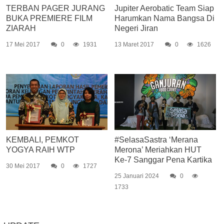
TERBAN PAGER JURANG
Jupiter Aerobatic Team Siap
BUKA PREMIERE FILM
Harumkan Nama Bangsa Di
ZIARAH
Negeri Jiran
17 Mei 2017
0
1931
13 Maret 2017
0
1626
KEMBALI, PEMKOT
#SelasaSastra ‘Merana
YOGYA RAIH WTP
Merona’ Meriahkan HUT
Ke-7 Sanggar Pena Kartika
30 Mei 2017
0
1727
25 Januari 2024
0
1733