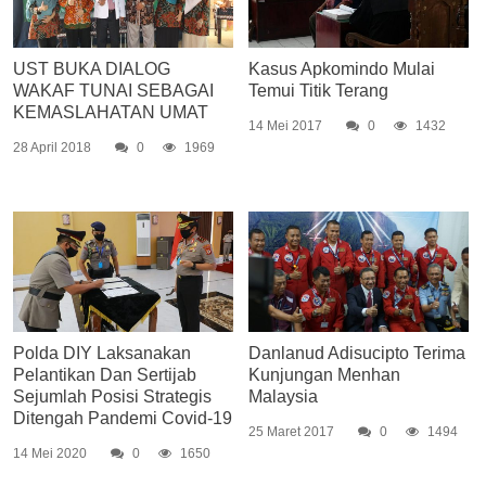
UST BUKA DIALOG
Kasus Apkomindo Mulai
WAKAF TUNAI SEBAGAI
Temui Titik Terang
KEMASLAHATAN UMAT
14 Mei 2017
0
1432
28 April 2018
0
1969
Polda DIY Laksanakan
Danlanud Adisucipto Terima
Pelantikan Dan Sertijab
Kunjungan Menhan
Sejumlah Posisi Strategis
Malaysia
Ditengah Pandemi Covid-19
25 Maret 2017
0
1494
14 Mei 2020
0
1650