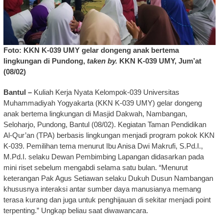
Foto: KKN K-039 UMY gelar dongeng anak bertema
lingkungan di Pundong,
taken by.
KKN K-039 UMY, Jum’at
(08/02)
Bantul –
Kuliah Kerja Nyata Kelompok-039 Universitas
Muhammadiyah Yogyakarta (KKN K-039 UMY) gelar dongeng
anak bertema lingkungan di Masjid Dakwah, Nambangan,
Seloharjo, Pundong, Bantul (08/02). Kegiatan Taman Pendidikan
Al-Qur’an (TPA) berbasis lingkungan menjadi program pokok KKN
K-039. Pemilihan tema menurut Ibu Anisa Dwi Makrufi, S.Pd.I.,
M.Pd.I. selaku Dewan Pembimbing Lapangan didasarkan pada
mini riset sebelum mengabdi selama satu bulan. “Menurut
keterangan Pak Agus Setiawan selaku Dukuh Dusun Nambangan
khususnya interaksi antar sumber daya manusianya memang
terasa kurang dan juga untuk penghijauan di sekitar menjadi point
terpenting.” Ungkap beliau saat diwawancara.