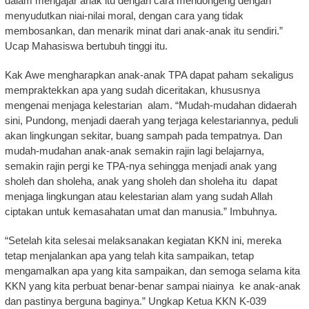
dalam mengajar anak itu dengan cara mendongeng dengan
menyudutkan niai-nilai moral, dengan cara yang tidak
membosankan, dan menarik minat dari anak-anak itu sendiri.”
Ucap Mahasiswa bertubuh tinggi itu.
Kak Awe mengharapkan anak-anak TPA dapat paham sekaligus
mempraktekkan apa yang sudah diceritakan, khususnya
mengenai menjaga kelestarian alam. “Mudah-mudahan didaerah
sini, Pundong, menjadi daerah yang terjaga kelestariannya, peduli
akan lingkungan sekitar, buang sampah pada tempatnya. Dan
mudah-mudahan anak-anak semakin rajin lagi belajarnya,
semakin rajin pergi ke TPA-nya sehingga menjadi anak yang
sholeh dan sholeha, anak yang sholeh dan sholeha itu dapat
menjaga lingkungan atau kelestarian alam yang sudah Allah
ciptakan untuk kemasahatan umat dan manusia.” Imbuhnya.
“Setelah kita selesai melaksanakan kegiatan KKN ini, mereka
tetap menjalankan apa yang telah kita sampaikan, tetap
mengamalkan apa yang kita sampaikan, dan semoga selama kita
KKN yang kita perbuat benar-benar sampai niainya ke anak-anak
dan pastinya berguna baginya.” Ungkap Ketua KKN K-039