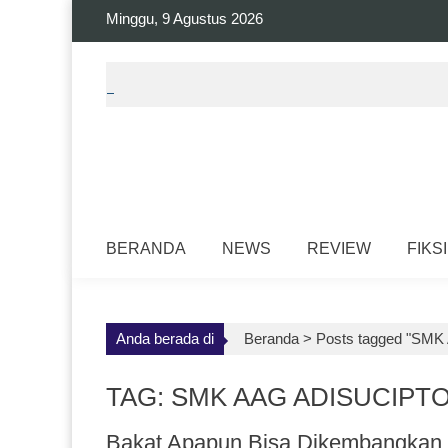
Skip
Minggu, 9 Agustus 2026
to
content
BERANDA
NEWS
REVIEW
FIKSI
Anda berada di
Beranda >
Posts tagged "SMK 
TAG: SMK AAG ADISUCIPT
Bakat Apapun Bisa Dikembangkan 