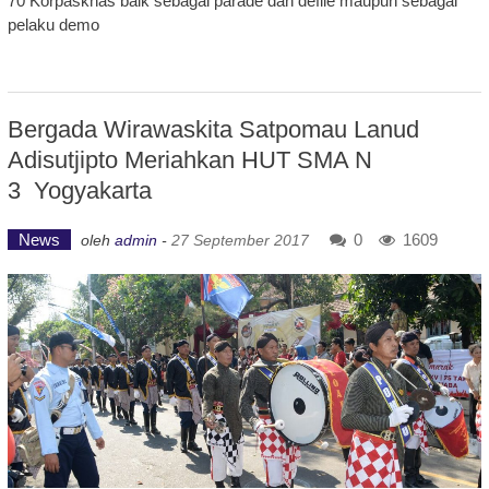
70 Korpaskhas baik sebagai parade dan defile maupun sebagai
pelaku demo
Bergada Wirawaskita Satpomau Lanud
Adisutjipto Meriahkan HUT SMA N
3 Yogyakarta
News
0
1609
oleh
admin
-
27 September 2017