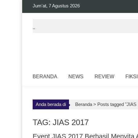
Skip
Jum'at, 7 Agustus 2026
to
content
BERANDA
NEWS
REVIEW
FIKSI
Anda berada di
Beranda >
Posts tagged "JIAS
TAG: JIAS 2017
Event JIAS 2017 Berhasil Menyita 