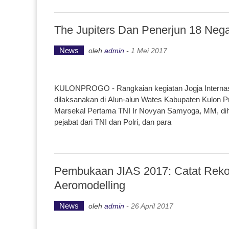
The Jupiters Dan Penerjun 18 Neg
News
oleh
admin
-
1 Mei 2017
KULONPROGO - Rangkaian kegiatan Jogja Internasio
dilaksanakan di Alun-alun Wates Kabupaten Kulon 
Marsekal Pertama TNI Ir Novyan Samyoga, MM, dihad
pejabat dari TNI dan Polri, dan para
Pembukaan JIAS 2017: Catat Reko
Aeromodelling
News
oleh
admin
-
26 April 2017