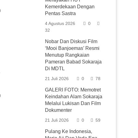
Kemerdekaan Dengan
0
Pentas Sastra
4 Agustus 2026
0
32
Nobar Dan Diskusi Film
‘Mooi Banjoemas’ Resmi
Menutup Rangkaian
Pameran Babad Sokaraja
Di MDTL
21 Juli 2026
0
78
GALERI FOTO: Memotret
0
Keindahan Alam Sokaraja
Melalui Lukisan Dan Film
Dokumenter
21 Juli 2026
0
59
Pulang Ke Indonesia,