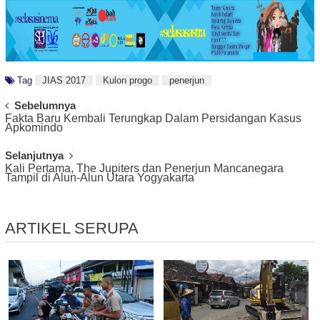
Tag
JIAS 2017
Kulon progo
penerjun
Post
Sebelumnya
Fakta Baru Kembali Terungkap Dalam Persidangan Kasus
Navigation
Apkomindo
Selanjutnya
Kali Pertama, The Jupiters dan Penerjun Mancanegara
Tampil di Alun-Alun Utara Yogyakarta
ARTIKEL SERUPA