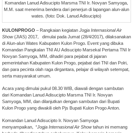
Komandan Lanud Adisucipto Marsma TNI Ir. Novyan Samyoga,
M.M. saat menerima bendera dari penerjun di lapangan alun-alun
wates. (foto: Dok. Lanud Adisucipto)
KULONPROGO
– Rangkaian kegiatan
Jogja Internasional Air
Show
(JIAS) 2017, dimulai pada Jumat (28/4/2017), dilaksanakan
di Alun-alun Wates Kabupaten Kulon Progo. Event yang dibuka
Komandan Pangkalan TNI AU Adisucipto Marsekal Pertama TNI Ir
Novyan Samyoga, MM, dihadiri para pejabat di jajaran
pemerintahan Kabupaten Kulon Progo, pejabat dari TNI dan Polri,
dan para pecinta olah raga dirgantara, pelajar di wilayah setempat,
serta masyarakat umum.
Acara yang dimulai pukul 08.30 WIB, diawali dengan sambutan
dari Komandan Lanud Adisucipto Marsma TNI Ir. Novyan
Samyoga, MM, dan dilanjutkan dengan sambutan dari Bupati
Kulon Progo yang diwakili oleh Pjs Bupati Kulon Progo Anton.
Komandan Lanud Adisucipto Ir. Novyan Samyoga
menyampaikan, “
Jogja Internasional Air Show
tahun ini memang