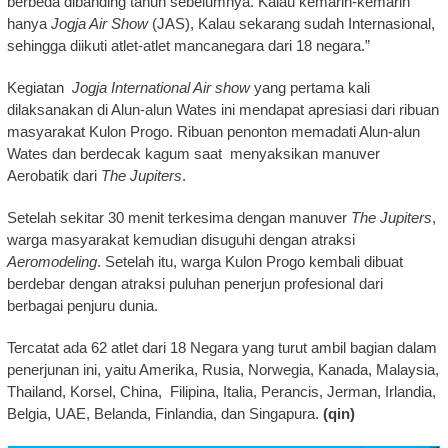
berbeda dibanding tahun sebelumnya. Kalau kemarin-kemarin
hanya
Jogja Air Show
(JAS), Kalau sekarang sudah Internasional,
sehingga diikuti atlet-atlet mancanegara dari 18 negara.”
Kegiatan
Jogja International Air show
yang pertama kali
dilaksanakan di Alun-alun Wates ini mendapat apresiasi dari ribuan
masyarakat Kulon Progo. Ribuan penonton memadati Alun-alun
Wates dan berdecak kagum saat menyaksikan manuver
Aerobatik dari
The Jupiters
.
Setelah sekitar 30 menit terkesima dengan manuver
The Jupiters
,
warga masyarakat kemudian disuguhi dengan atraksi
Aeromodeling
. Setelah itu, warga Kulon Progo kembali dibuat
berdebar dengan atraksi puluhan penerjun profesional dari
berbagai penjuru dunia.
Tercatat ada 62 atlet dari 18 Negara yang turut ambil bagian dalam
penerjunan ini, yaitu Amerika, Rusia, Norwegia, Kanada, Malaysia,
Thailand, Korsel, China, Filipina, Italia, Perancis, Jerman, Irlandia,
Belgia, UAE, Belanda, Finlandia, dan Singapura.
(qin)