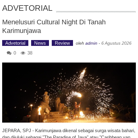
ADVETORIAL
Menelusuri Cultural Night Di Tanah
Karimunjawa
Advetorial
News
Review
oleh
admin
-
6 Agustus 2026
0
38
JEPARA, SPJ - Karimunjawa dikenal sebagai surga wisata bahari,
dan dijuluki sebagai "The Paradise of Java" atau "Caribbean van