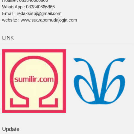
Hotline : 083840666866
WhatsApp : 083840666866
Email : redaksispj@gmail.com
website : www.suarapemudajogja.com
LINK
Update