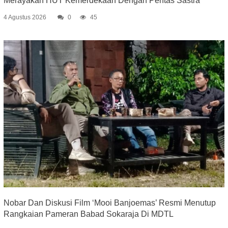
Merayakan HUT Kemerdekaan Dengan Pentas Sastra
4 Agustus 2026
0
45
Nobar Dan Diskusi Film ‘Mooi Banjoemas’ Resmi Menutup
Rangkaian Pameran Babad Sokaraja Di MDTL