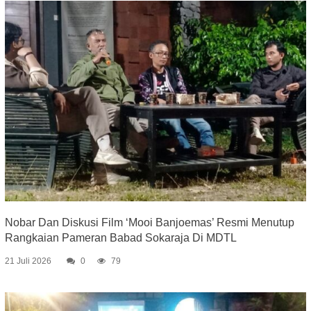
Nobar Dan Diskusi Film ‘Mooi Banjoemas’ Resmi Menutup
Rangkaian Pameran Babad Sokaraja Di MDTL
21 Juli 2026
0
79