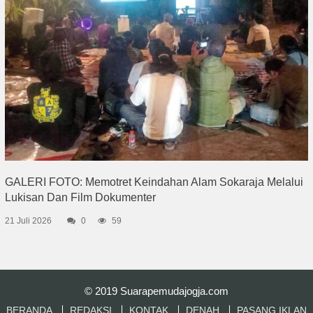
GALERI FOTO: Memotret Keindahan Alam Sokaraja Melalui
Lukisan Dan Film Dokumenter
21 Juli 2026
0
59
© 2019
Suarapemudajogja.com
BERANDA
REDAKSI
KONTAK
DENAH
PASANG IKLAN