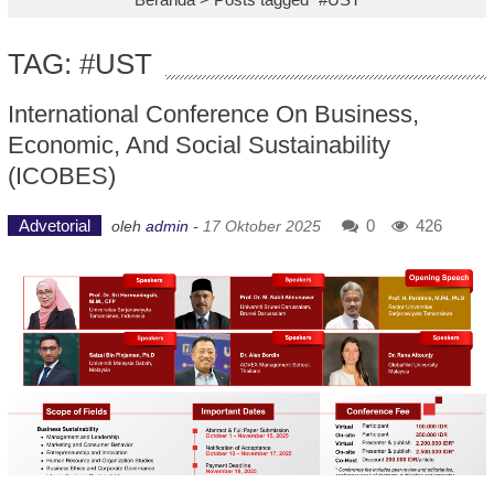
TAG: #UST
International Conference On Business,
Economic, And Social Sustainability
(ICOBES)
Advetorial
0
426
oleh
admin
-
17 Oktober 2025