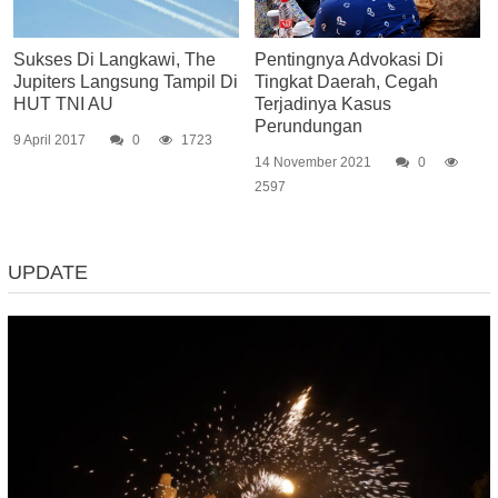
Sukses Di Langkawi, The
Pentingnya Advokasi Di
Jupiters Langsung Tampil Di
Tingkat Daerah, Cegah
HUT TNI AU
Terjadinya Kasus
Perundungan
9 April 2017
0
1723
14 November 2021
0
2597
UPDATE