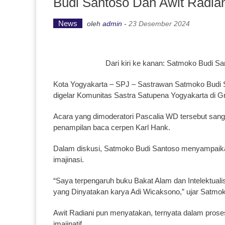
Budi Santoso Dan Awit Radia
News
oleh
admin
-
23 Desember 2024
Dari kiri ke kanan: Satmoko Budi Sa
Kota Yogyakarta – SPJ – Sastrawan Satmoko Budi S
digelar Komunitas Sastra Satupena Yogyakarta di G
Acara yang dimoderatori Pascalia WD tersebut san
penampilan baca cerpen Karl Hank.
Dalam diskusi, Satmoko Budi Santoso menyampaik
imajinasi.
“Saya terpengaruh buku Bakat Alam dan Intelektual
yang Dinyatakan karya Adi Wicaksono,” ujar Satmo
Awit Radiani pun menyatakan, ternyata dalam proses
imajinatif.