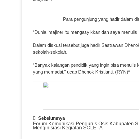
Para pengunjung yang hadir dalam di
“Dunia imajiner itu mengasyikkan dan saya menulis h
Dalam diskusi tersebut juga hadir Sastrawan Dhenok
sekolah-sekolah.
“Banyak kalangan pendidik yang ingin bisa menulis 
yang memadai,” ucap Dhenok Kristianti. (RYN)*
Post
Sebelumnya
Forum Komunikasi Pengurus Osis Kabupaten 
Navigation
Menginisiasi Kegiatan SOLETA