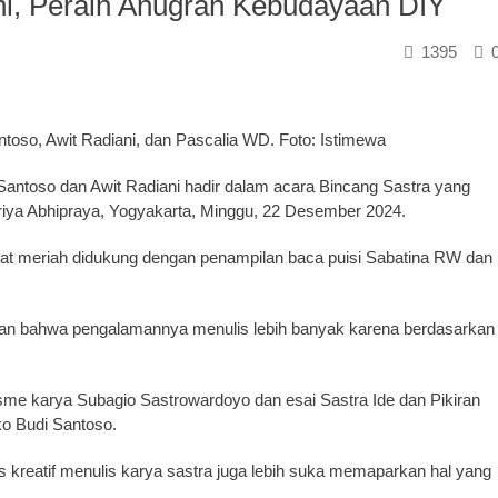
ni, Peraih Anugrah Kebudayaan DIY
1395
ntoso, Awit Radiani, dan Pascalia WD. Foto: Istimewa
antoso dan Awit Radiani hadir dalam acara Bincang Sastra yang
riya Abhipraya, Yogyakarta, Minggu, 22 Desember 2024.
gat meriah didukung dengan penampilan baca puisi Sabatina RW dan
an bahwa pengalamannya menulis lebih banyak karena berdasarkan
isme karya Subagio Sastrowardoyo dan esai Sastra Ide dan Pikiran
ko Budi Santoso.
 kreatif menulis karya sastra juga lebih suka memaparkan hal yang