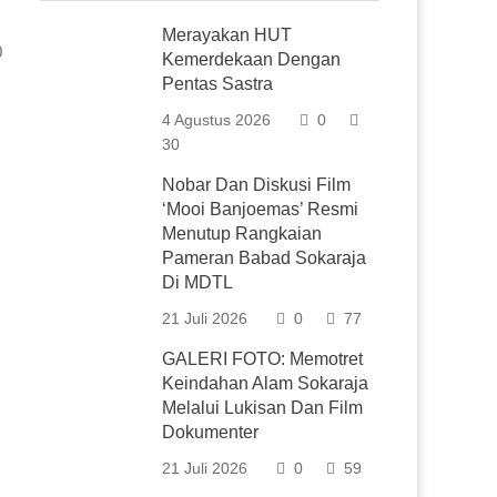
Merayakan HUT
0
Kemerdekaan Dengan
Pentas Sastra
4 Agustus 2026
0
30
Nobar Dan Diskusi Film
‘Mooi Banjoemas’ Resmi
Menutup Rangkaian
Pameran Babad Sokaraja
Di MDTL
21 Juli 2026
0
77
GALERI FOTO: Memotret
Keindahan Alam Sokaraja
Melalui Lukisan Dan Film
Dokumenter
21 Juli 2026
0
59