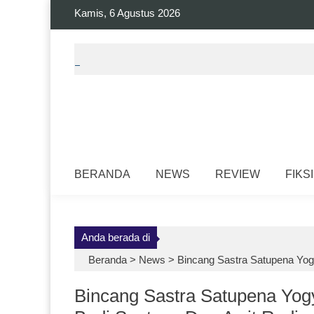
Skip
Kamis, 6 Agustus 2026
to
content
BERANDA
NEWS
REVIEW
FIKSI
Anda berada di
Beranda >
News
>
Bincang Sastra Satupena Yog
Bincang Sastra Satupena Yog