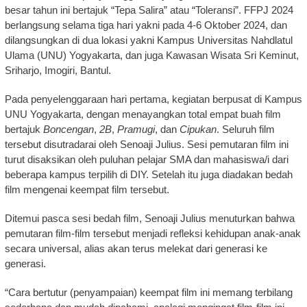
besar tahun ini bertajuk “Tepa Salira” atau “Toleransi”. FFPJ 2024
berlangsung selama tiga hari yakni pada 4-6 Oktober 2024, dan
dilangsungkan di dua lokasi yakni Kampus Universitas Nahdlatul
Ulama (UNU) Yogyakarta, dan juga Kawasan Wisata Sri Keminut,
Sriharjo, Imogiri, Bantul.
Pada penyelenggaraan hari pertama, kegiatan berpusat di Kampus
UNU Yogyakarta, dengan menayangkan total empat buah film
bertajuk
Boncengan
,
2B
,
Pramugi
, dan
Cipukan
. Seluruh film
tersebut disutradarai oleh Senoaji Julius. Sesi pemutaran film ini
turut disaksikan oleh puluhan pelajar SMA dan mahasiswa/i dari
beberapa kampus terpilih di DIY. Setelah itu juga diadakan bedah
film mengenai keempat film tersebut.
Ditemui pasca sesi bedah film, Senoaji Julius menuturkan bahwa
pemutaran film-film tersebut menjadi refleksi kehidupan anak-anak
secara universal, alias akan terus melekat dari generasi ke
generasi.
“Cara bertutur (penyampaian) keempat film ini memang terbilang