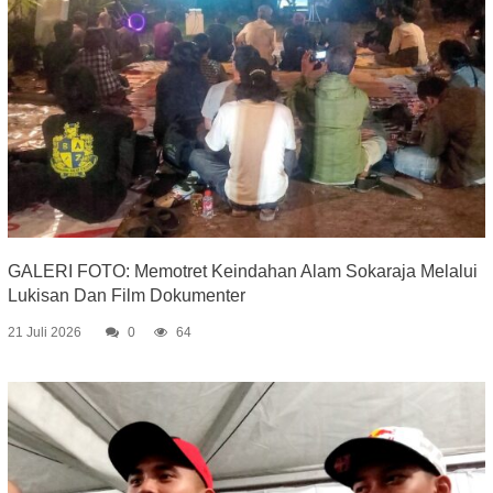
GALERI FOTO: Memotret Keindahan Alam Sokaraja Melalui
Lukisan Dan Film Dokumenter
21 Juli 2026
0
64