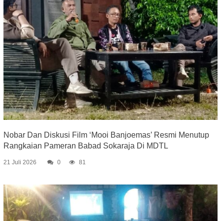
Nobar Dan Diskusi Film ‘Mooi Banjoemas’ Resmi Menutup
Rangkaian Pameran Babad Sokaraja Di MDTL
21 Juli 2026
0
81