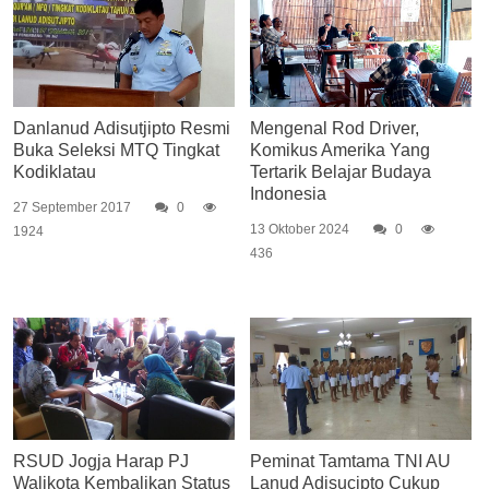
Danlanud Adisutjipto Resmi
Mengenal Rod Driver,
Buka Seleksi MTQ Tingkat
Komikus Amerika Yang
Kodiklatau
Tertarik Belajar Budaya
Indonesia
27 September 2017
0
13 Oktober 2024
0
1924
436
RSUD Jogja Harap PJ
Peminat Tamtama TNI AU
Walikota Kembalikan Status
Lanud Adisucipto Cukup