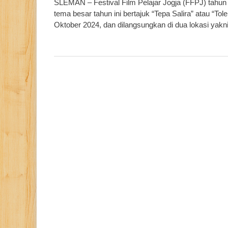
SLEMAN – Festival Film Pelajar Jogja (FFPJ) tahu
tema besar tahun ini bertajuk “Tepa Salira” atau “To
Oktober 2024, dan dilangsungkan di dua lokasi yak