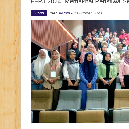
FFPJ 2024: Memaknai Peristiwa Seh
News
oleh
admin
-
4 Oktober 2024