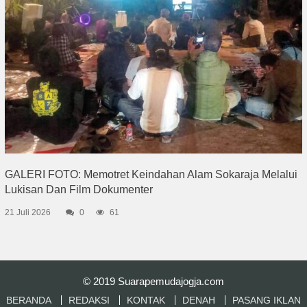
GALERI FOTO: Memotret Keindahan Alam Sokaraja Melalui
Lukisan Dan Film Dokumenter
21 Juli 2026
0
61
© 2019
Suarapemudajogja.com
BERANDA
REDAKSI
KONTAK
DENAH
PASANG IKLAN