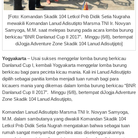
[Foto: Komandan Skadik 104 Letkol Pnb Didik Setia Nugraha
mewakili Komandan Lanud Adisutipto Marsma TNI Ir. Novyan
Samyoga, M.M. saat melepas burung pada acara lomba burung
berkicau “BNR Danlanud Cup II 2017”. Minggu (6/8), bertempat
diJogja Adventure Zone Skadik 104 Lanud Adisutjipto]
Yogyakarta
– Usai sukses menggelar lomba burung berkicau
Danlanud Cup I, kembali Yogyakarta menggelar lomba burung
berkicau bagi para pecinta kicau mania. Kali ini Lanud Adisutjipto
dipilih sebagai panitia lomba menjadi tuan rumah bagi para
kicauers mania yang dikemas dalam lomba burung berkicau “BNR
Danlanud Cup II 2017”. Minggu (6/8), bertempat diJogja Adventure
Zone Skadik 104 Lanud Adisutjipto,
Komandan Lanud Adisutipto Marsma TNI Ir. Novyan Samyoga,
M.M. dalam sambutanya yang diwakili Komandan Skadik 104
Letkol Pnb Didik Setia Nugrah mengatakan bahwa sebagai tuan
rumah sangat menyambut gembira atas diselenggarakannya