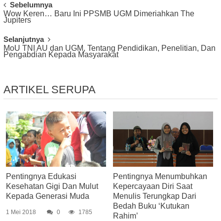
Post
Sebelumnya
Wow Keren… Baru Ini PPSMB UGM Dimeriahkan The
Navigation
Jupiters
Selanjutnya
MoU TNI AU dan UGM, Tentang Pendidikan, Penelitian, Dan
Pengabdian Kepada Masyarakat
ARTIKEL SERUPA
Pentingnya Edukasi
Pentingnya Menumbuhkan
Kesehatan Gigi Dan Mulut
Kepercayaan Diri Saat
Kepada Generasi Muda
Menulis Terungkap Dari
Bedah Buku ‘Kutukan
1 Mei 2018
0
1785
Rahim’