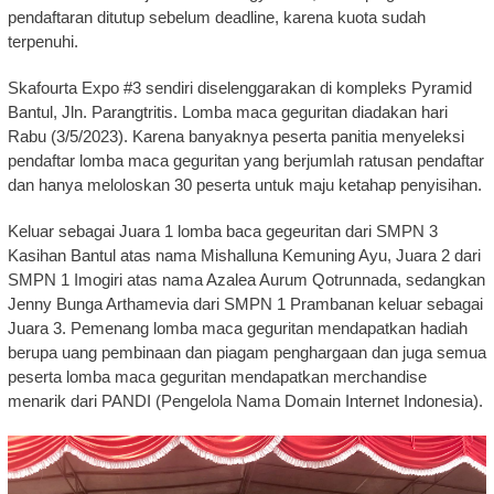
pendaftaran ditutup sebelum deadline, karena kuota sudah
terpenuhi.
Skafourta Expo #3 sendiri diselenggarakan di kompleks Pyramid
Bantul, Jln. Parangtritis. Lomba maca geguritan diadakan hari
Rabu (3/5/2023). Karena banyaknya peserta panitia menyeleksi
pendaftar lomba maca geguritan yang berjumlah ratusan pendaftar
dan hanya meloloskan 30 peserta untuk maju ketahap penyisihan.
Keluar sebagai Juara 1 lomba baca gegeuritan dari SMPN 3
Kasihan Bantul atas nama Mishalluna Kemuning Ayu, Juara 2 dari
SMPN 1 Imogiri atas nama Azalea Aurum Qotrunnada, sedangkan
Jenny Bunga Arthamevia dari SMPN 1 Prambanan keluar sebagai
Juara 3. Pemenang lomba maca geguritan mendapatkan hadiah
berupa uang pembinaan dan piagam penghargaan dan juga semua
peserta lomba maca geguritan mendapatkan merchandise
menarik dari PANDI (Pengelola Nama Domain Internet Indonesia).