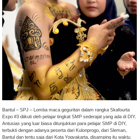
Bantul – SPJ – Lomba maca geguritan dalam rangka Skafourta
Expo #3 diikuti oleh pelajar tingkat SMP sederajat yang ada di DIY.
Antusias yang luar biasa ditunjukkan para pelajar SMP di DIY,
terbukti dengan adanya peserta dari Kulonprogo, dari Sleman,
Bantul dan tentu saja dari Kota Yogyakarta, disamping itu waktu