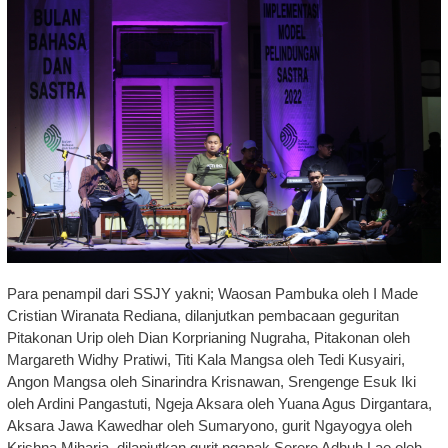
Para penampil dari SSJY yakni; Waosan Pambuka oleh I Made
Cristian Wiranata Rediana, dilanjutkan pembacaan geguritan
Pitakonan Urip oleh Dian Korprianing Nugraha, Pitakonan oleh
Margareth Widhy Pratiwi, Titi Kala Mangsa oleh Tedi Kusyairi,
Angon Mangsa oleh Sinarindra Krisnawan, Srengenge Esuk Iki
oleh Ardini Pangastuti, Ngeja Aksara oleh Yuana Agus Dirgantara,
Aksara Jawa Kawedhar oleh Sumaryono, gurit Ngayogya oleh
Krishna Miharja, dilanjutkan gurit ngapak Serere Adhuh Lae oleh