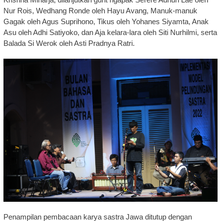
Nur Rois, Wedhang Ronde oleh Hayu Avang, Manuk-manuk
Gagak oleh Agus Suprihono, Tikus oleh Yohanes Siyamta, Anak
Asu oleh Adhi Satiyoko, dan Aja kelara-lara oleh Siti Nurhilmi, serta
Balada Si Werok oleh Asti Pradnya Ratri.
Penampilan pembacaan karya sastra Jawa ditutup dengan