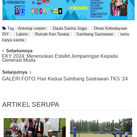
Tag
Antologi cerpen
Daula Sastra Jogja
Dinas Kebudayaan
DIY
Labirin
Rumah Ken Teratai
Sambang Sastrawan
temu
karya sastra
Post
Sebelumnya
FKY 2024: Meneruskan Estafet Jemparingan Kepada
Navigation
Generasi Muda
Selanjutnya
GALERI FOTO: Hari Kedua Sambang Sastrawan TKS ’24
ARTIKEL SERUPA