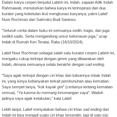
Dalam karya cerpen berjudul
Labirin
ini, Indah, sapaan Adik Indah
Rahmawati, menuturkan bahwa karya ini terinspirasi dari dua
kurator yang kebetulan ikut mengkurasi karyanya, yakni Latief
Noor Rochman dan Satmoko Budi Santoso.
“Seluruh cerita dalam buku ini semuanya sedih, tragis, dan juga
sedikit sadis. Serta mengandung unsur kekerasan juga,” ucap
Indah di Rumah Ken Teratai, Rabu (16/10/2024).
Latief Noor Rochman sebagai salah satu kurator cerpen
Labirin
ini,
mengaku cukup terkejut dengan genre yang dibawakan oleh
Indah, dimana semuanya selalu berakhir dengan
sad ending
.
“Saya agak terkejut dengan ciri khas dari tulisannya mbak Indah
ini, yang isinya kebanyakan terkait pembunuhan atau kematian.
Saya sempet tanya, “
kok kayak gini
” (ceritanya tentang kematian
semua). “
Ya karena itu memang kesenangan saya
“. Waduh
jadinya saya agak ketakutan,” kata Latief.
Lebih lanjut, Latief menyatakan bahwa ciri khas
sad ending
dari
Indah ini bisa menjadi suatu ciri khas tersendiri, tapi di satu sisi