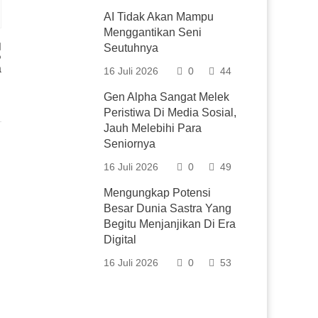
AI Tidak Akan Mampu
Menggantikan Seni
Seutuhnya
P
a
16 Juli 2026
0
44
Gen Alpha Sangat Melek
Peristiwa Di Media Sosial,
Jauh Melebihi Para
Seniornya
16 Juli 2026
0
49
Mengungkap Potensi
Besar Dunia Sastra Yang
Begitu Menjanjikan Di Era
Digital
16 Juli 2026
0
53