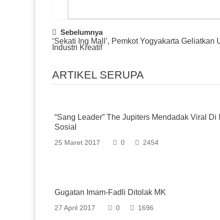
Post
Sebelumnya
‘Sekati Ing Mall’, Pemkot Yogyakarta Geliatkan
Navigation
Industri Kreatif
ARTIKEL SERUPA
“Sang Leader” The Jupiters Mendadak Viral Di
Sosial
25 Maret 2017
0
2454
Gugatan Imam-Fadli Ditolak MK
27 April 2017
0
1696