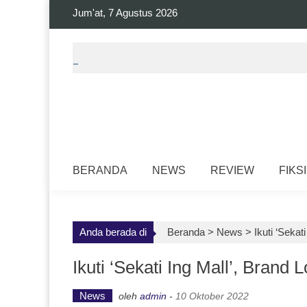
Skip
Jum'at, 7 Agustus 2026
to
content
BERANDA
NEWS
REVIEW
FIKSI
Anda berada di
Beranda >
News
>
Ikuti ‘Seka
Ikuti ‘Sekati Ing Mall’, Bran
News
oleh
admin
-
10 Oktober 2022