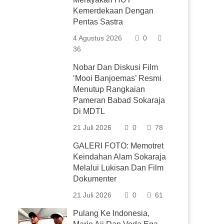
Kemerdekaan Dengan
Pentas Sastra
4 Agustus 2026
0
36
Nobar Dan Diskusi Film
‘Mooi Banjoemas’ Resmi
Menutup Rangkaian
Pameran Babad Sokaraja
Di MDTL
21 Juli 2026
0
78
GALERI FOTO: Memotret
Keindahan Alam Sokaraja
Melalui Lukisan Dan Film
Dokumenter
21 Juli 2026
0
61
Pulang Ke Indonesia,