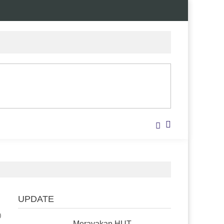
UPDATE
0
Merayakan HUT