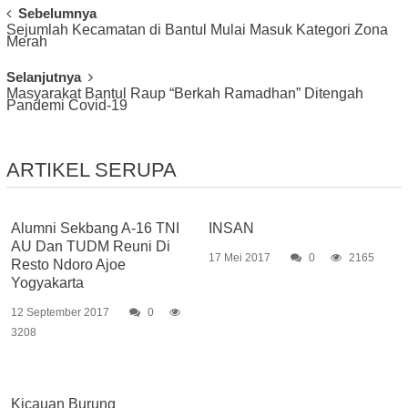
Post
Sebelumnya
Sejumlah Kecamatan di Bantul Mulai Masuk Kategori Zona
Navigation
Merah
Selanjutnya
Masyarakat Bantul Raup “Berkah Ramadhan” Ditengah
Pandemi Covid-19
ARTIKEL SERUPA
Alumni Sekbang A-16 TNI
INSAN
AU Dan TUDM Reuni Di
17 Mei 2017
0
2165
Resto Ndoro Ajoe
Yogyakarta
12 September 2017
0
3208
Kicauan Burung