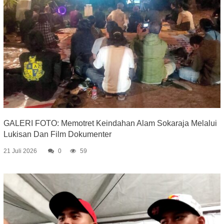
GALERI FOTO: Memotret Keindahan Alam Sokaraja Melalui
Lukisan Dan Film Dokumenter
21 Juli 2026
0
59