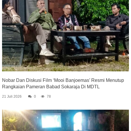
Nobar Dan Diskusi Film ‘Mooi Banjoemas’ Resmi Menutup
Rangkaian Pameran Babad Sokaraja Di MDTL
21 Juli 2026
0
78