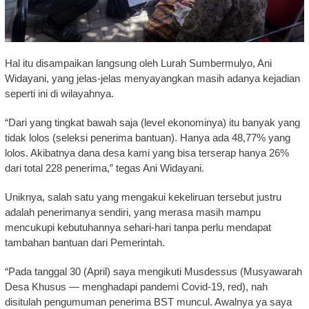
Hal itu disampaikan langsung oleh Lurah Sumbermulyo, Ani
Widayani, yang jelas-jelas menyayangkan masih adanya kejadian
seperti ini di wilayahnya.
“Dari yang tingkat bawah saja (level ekonominya) itu banyak yang
tidak lolos (seleksi penerima bantuan). Hanya ada 48,77% yang
lolos. Akibatnya dana desa kami yang bisa terserap hanya 26%
dari total 228 penerima,” tegas Ani Widayani.
Uniknya, salah satu yang mengakui kekeliruan tersebut justru
adalah penerimanya sendiri, yang merasa masih mampu
mencukupi kebutuhannya sehari-hari tanpa perlu mendapat
tambahan bantuan dari Pemerintah.
“Pada tanggal 30 (April) saya mengikuti Musdessus (Musyawarah
Desa Khusus — menghadapi pandemi Covid-19, red), nah
disitulah pengumuman penerima BST muncul. Awalnya ya saya