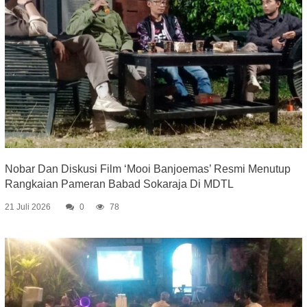
Nobar Dan Diskusi Film ‘Mooi Banjoemas’ Resmi Menutup
Rangkaian Pameran Babad Sokaraja Di MDTL
21 Juli 2026
0
78