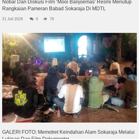
Nobar Dan Diskusi Film ‘Mooi Banjoemas’ Resmi Menutup
Rangkaian Pameran Babad Sokaraja Di MDTL
21 Juli 2026
0
78
GALERI FOTO: Memotret Keindahan Alam Sokaraja Melalui
Lukisan Dan Film Dokumenter