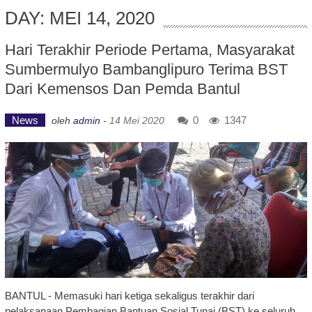
DAY: MEI 14, 2020
Hari Terakhir Periode Pertama, Masyarakat
Sumbermulyo Bambanglipuro Terima BST
Dari Kemensos Dan Pemda Bantul
News
0
1347
oleh
admin
-
14 Mei 2020
BANTUL - Memasuki hari ketiga sekaligus terakhir dari
pelaksanaan Pembagian Bantuan Sosial Tunai (BST) ke seluruh