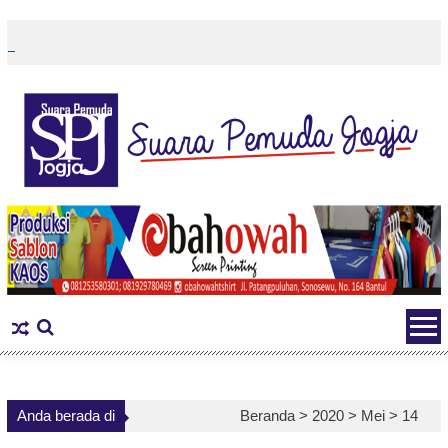
Skip
to
content
Anda berada di
Beranda >
2020
>
Mei
>
14