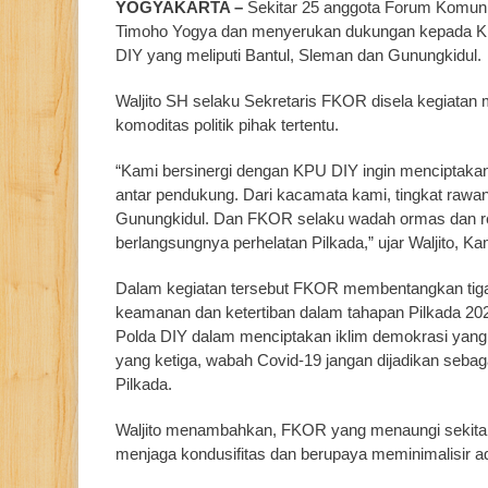
YOGYAKARTA –
Sekitar 25 anggota Forum Komun
Timoho Yogya dan menyerukan dukungan kepada KPU
DIY yang meliputi Bantul, Sleman dan Gunungkidul.
Waljito SH selaku Sekretaris FKOR disela kegiatan m
komoditas politik pihak tertentu.
“Kami bersinergi dengan KPU DIY ingin menciptakan
antar pendukung. Dari kacamata kami, tingkat rawan 
Gunungkidul. Dan FKOR selaku wadah ormas dan re
berlangsungnya perhelatan Pilkada,” ujar Waljito, Ka
Dalam kegiatan tersebut FKOR membentangkan tiga 
keamanan dan ketertiban dalam tahapan Pilkada 2
Polda DIY dalam menciptakan iklim demokrasi yang
yang ketiga, wabah Covid-19 jangan dijadikan seba
Pilkada.
Waljito menambahkan, FKOR yang menaungi sekitar 
menjaga kondusifitas dan berupaya meminimalisir ada