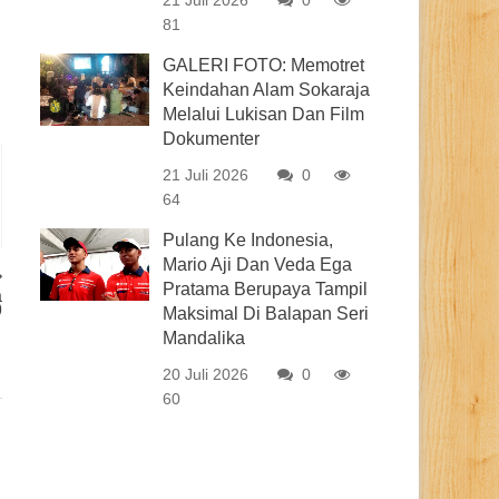
21 Juli 2026
0
81
GALERI FOTO: Memotret
Keindahan Alam Sokaraja
Melalui Lukisan Dan Film
Dokumenter
21 Juli 2026
0
64
Pulang Ke Indonesia,
Mario Aji Dan Veda Ega
Pratama Berupaya Tampil
a
9
Maksimal Di Balapan Seri
Mandalika
20 Juli 2026
0
60