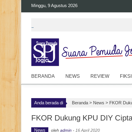
Skip
Minggu, 9 Agustus 2026
to
content
BERANDA
NEWS
REVIEW
FIKSI
Anda berada di
Beranda >
News
>
FKOR Dukun
FKOR Dukung KPU DIY Ciptak
News
oleh
admin
-
16 April 2020