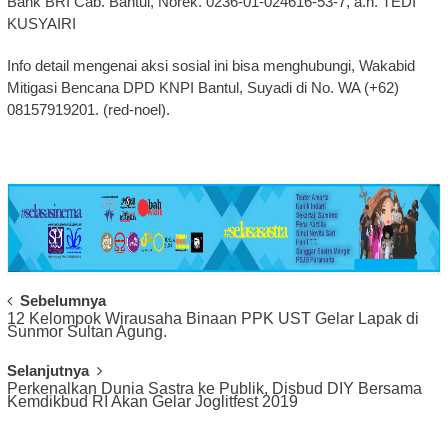
Bank BRI Cab. Bantul, Norek. 0236-01-024616-53-7, a.n. TEDI
KUSYAIRI
Info detail mengenai aksi sosial ini bisa menghubungi, Wakabid
Mitigasi Bencana DPD KNPI Bantul, Suyadi di No. WA (+62)
08157919201. (red-noel).
Post
Sebelumnya
12 Kelompok Wirausaha Binaan PPK UST Gelar Lapak di
Navigation
Sunmor Sultan Agung.
Selanjutnya
Perkenalkan Dunia Sastra ke Publik, Disbud DIY Bersama
Kemdikbud RI Akan Gelar Joglitfest 2019