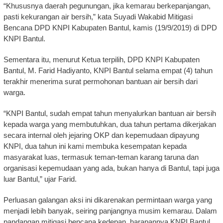
“Khususnya daerah pegunungan, jika kemarau berkepanjangan,
pasti kekurangan air bersih,” kata Suyadi Wakabid Mitigasi
Bencana DPD KNPI Kabupaten Bantul, kamis (19/9/2019) di DPD
KNPI Bantul.
Sementara itu, menurut Ketua terpilih, DPD KNPI Kabupaten
Bantul, M. Farid Hadiyanto, KNPI Bantul selama empat (4) tahun
terakhir menerima surat permohonan bantuan air bersih dari
warga.
“KNPI Bantul, sudah empat tahun menyalurkan bantuan air bersih
kepada warga yang membutuhkan, dua tahun pertama dikerjakan
secara internal oleh jejaring OKP dan kepemudaan dipayung
KNPI, dua tahun ini kami membuka kesempatan kepada
masyarakat luas, termasuk teman-teman karang taruna dan
organisasi kepemudaan yang ada, bukan hanya di Bantul, tapi juga
luar Bantul,” ujar Farid.
Perluasan galangan aksi ini dikarenakan permintaan warga yang
menjadi lebih banyak, seiring panjangnya musim kemarau. Dalam
pandangan mitigasi bencana kedepan, harapannya KNPI Bantul