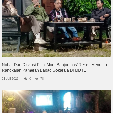
Nobar Dan Diskusi Film ‘Mooi Banjoemas’ Resmi Menutup
Rangkaian Pameran Babad Sokaraja Di MDTL
21 Juli 2026
0
78