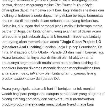
bahwa, dengan megusung tagline
The Power In Your Style
,
diharapkan dapat membawa spirit baru bagi industri sneakers dan
clothing di Indonesia serta dapat menyatukan berbagai komunitas
anak muda di Indonesia dalam sebuah acara yang berkualitas.
Selain itu, dukungan dari berbagai pihak meliputi beberapa media
partner di Jogja dan bintang tamu yang akan tampil dalam acara
tersebut menjadi sebuah daya tarik tersendiri. Beberapa bintang
tamu yang akan memeriahkan acara
“Jogja Closn Project 1.O
(Sneakers And Clothing)”
adalah Jogja Hip-hop Foundation, Dr.
Tirta, Mahijadedi x Ofix Okefix, Parade DJ dan masih banyak lagi.
Acara tersebut nantinya bisa dinikmati oleh khalayak ramai
khususnya segmen anak muda serta para pecinta clothing dan
sneakers karena dikemas menarik dengan mengkombinasikan
antara
live music, talkshow
oleh bintang tamu,
games,
lelang
produk,
fashion show
dan parade DJ.
Acara yang digelar selama 5 hari ini bertujuan untuk menjadi
wadah bagi para pengusaha ataupun perusahaan yang bergerak di
bidang clothing company dan sneakers untuk memasarkan
produk-produk mereka seta menciptakan
brand image
bagi