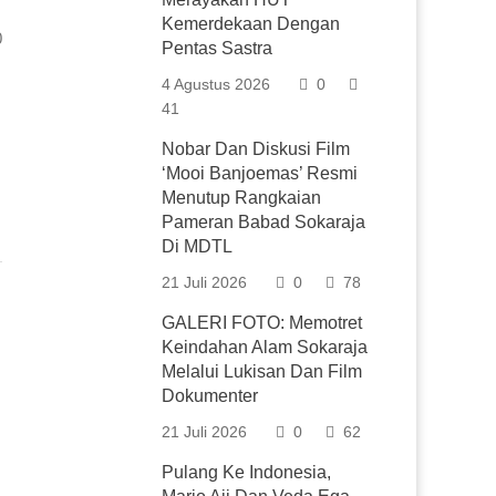
Kemerdekaan Dengan
0
Pentas Sastra
4 Agustus 2026
0
41
Nobar Dan Diskusi Film
‘Mooi Banjoemas’ Resmi
Menutup Rangkaian
Pameran Babad Sokaraja
Di MDTL
21 Juli 2026
0
78
GALERI FOTO: Memotret
Keindahan Alam Sokaraja
Melalui Lukisan Dan Film
Dokumenter
21 Juli 2026
0
62
Pulang Ke Indonesia,