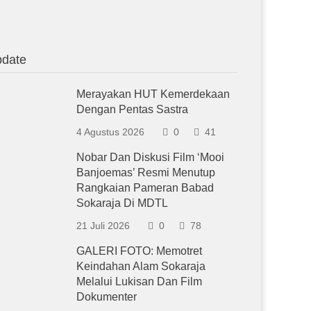
date
Merayakan HUT Kemerdekaan
Dengan Pentas Sastra
4 Agustus 2026
0
41
Nobar Dan Diskusi Film ‘Mooi
Banjoemas’ Resmi Menutup
Rangkaian Pameran Babad
Sokaraja Di MDTL
21 Juli 2026
0
78
GALERI FOTO: Memotret
Keindahan Alam Sokaraja
Melalui Lukisan Dan Film
Dokumenter