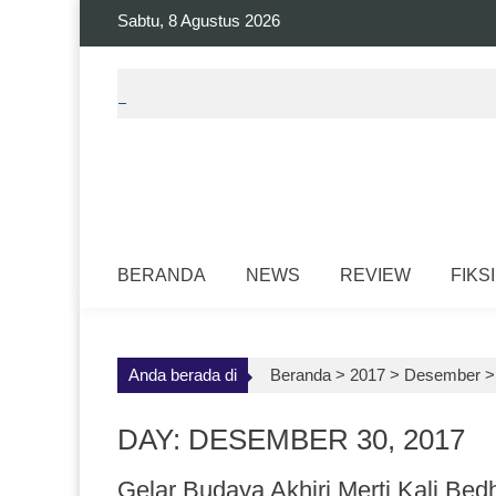
Skip
Sabtu, 8 Agustus 2026
to
content
BERANDA
NEWS
REVIEW
FIKSI
Anda berada di
Beranda >
2017
>
Desember
DAY: DESEMBER 30, 2017
Gelar Budaya Akhiri Merti Kali Be