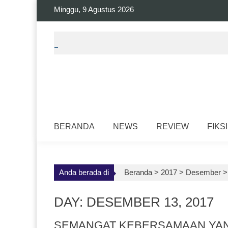
Skip
Minggu, 9 Agustus 2026
to
content
BERANDA
NEWS
REVIEW
FIKSI
Anda berada di
Beranda >
2017
>
Desember
DAY: DESEMBER 13, 2017
SEMANGAT KEBERSAMAAN YAN