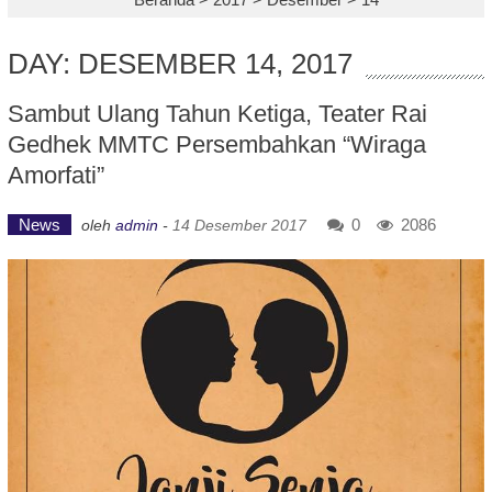
DAY: DESEMBER 14, 2017
Sambut Ulang Tahun Ketiga, Teater Rai
Gedhek MMTC Persembahkan “Wiraga
Amorfati”
News
0
2086
oleh
admin
-
14 Desember 2017