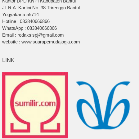
Kantor DPD KNPI Kabupaten Bantul
Jl. R.A. Kartini No. 38 Trirenggo Bantul
Yogyakarta 55714
Hotline : 083840666866
WhatsApp : 083840666866
Email : redaksispj@gmail.com
website : www.suarapemudajogja.com
LINK