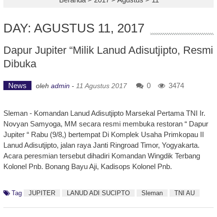
DAY: AGUSTUS 11, 2017
Dapur Jupiter “Milik Lanud Adisutjipto, Resmi
Dibuka
News
0
3474
oleh
admin
-
11 Agustus 2017
Sleman - Komandan Lanud Adisutjipto Marsekal Pertama TNI Ir.
Novyan Samyoga, MM secara resmi membuka restoran “ Dapur
Jupiter “ Rabu (9/8,) bertempat Di Komplek Usaha Primkopau II
Lanud Adisutjipto, jalan raya Janti Ringroad Timor, Yogyakarta.
Acara peresmian tersebut dihadiri Komandan Wingdik Terbang
Kolonel Pnb. Bonang Bayu Aji, Kadisops Kolonel Pnb.
Tag
JUPITER
LANUD ADI SUCIPTO
Sleman
TNI AU