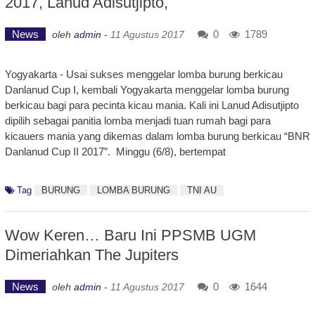
2017, Lanud Adisutjipto,
News
0
1789
oleh
admin
-
11 Agustus 2017
Yogyakarta - Usai sukses menggelar lomba burung berkicau
Danlanud Cup I, kembali Yogyakarta menggelar lomba burung
berkicau bagi para pecinta kicau mania. Kali ini Lanud Adisutjipto
dipilih sebagai panitia lomba menjadi tuan rumah bagi para
kicauers mania yang dikemas dalam lomba burung berkicau “BNR
Danlanud Cup II 2017”. Minggu (6/8), bertempat
Tag
BURUNG
LOMBA BURUNG
TNI AU
Wow Keren… Baru Ini PPSMB UGM
Dimeriahkan The Jupiters
News
0
1644
oleh
admin
-
11 Agustus 2017