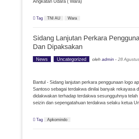
Angkatan Udara ( Wara)
Tag
TNI AU
Wara
Sidang Lanjutan Perkara Penggun
Dan Dipaksakan
News
Uncategorized
oleh
admin
-
28 Agustu
Bantul - Sidang lanjutan perkara penggunaan logo
Santoso sebagai terdakwa dinilai banyak rekayasa d
didakwakan terhadap terdakwa sesungguhnya telah t
seizin dan sepengatahuan terdakwa selaku ketua 
Tag
Apkomindo