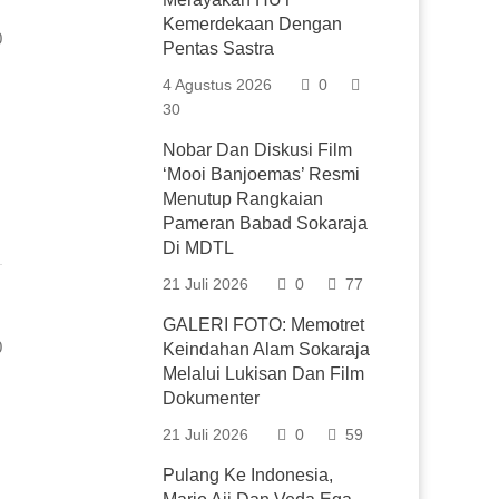
Kemerdekaan Dengan
0
Pentas Sastra
4 Agustus 2026
0
30
Nobar Dan Diskusi Film
‘Mooi Banjoemas’ Resmi
Menutup Rangkaian
Pameran Babad Sokaraja
Di MDTL
21 Juli 2026
0
77
GALERI FOTO: Memotret
0
Keindahan Alam Sokaraja
Melalui Lukisan Dan Film
Dokumenter
21 Juli 2026
0
59
Pulang Ke Indonesia,