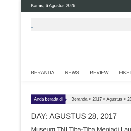
Skip
Kamis, 6 Agustus 2026
to
content
BERANDA
NEWS
REVIEW
FIKSI
Anda berada di
Beranda >
2017
>
Agustus
>
2
DAY: AGUSTUS 28, 2017
Museum TNI Tiba-Tiba Menjadi La