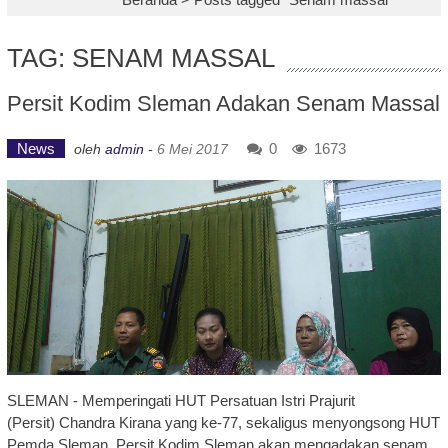
TAG: SENAM MASSAL
Persit Kodim Sleman Adakan Senam Massal
News
0
1673
oleh
admin
-
6 Mei 2017
SLEMAN - Memperingati HUT Persatuan Istri Prajurit
(Persit) Chandra Kirana yang ke-77, sekaligus menyongsong HUT
Pemda Sleman, Persit Kodim Sleman akan mengadakan senam