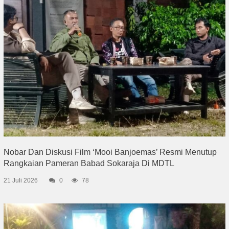
Nobar Dan Diskusi Film ‘Mooi Banjoemas’ Resmi Menutup
Rangkaian Pameran Babad Sokaraja Di MDTL
21 Juli 2026
0
78